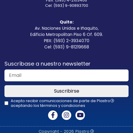
PBX: (593) 4-2103406
Cel: (593) 9-90893700
Quito:
Av. Naciones Unidas e Iñaquito,
Edificio Metropolitan Piso 6 Of. 609.
PBX: (593) 2-3934070
Cel: (593) 9-81219668
Suscríbase a nuestro newsletter
Suscribirse
Acepto recibir comunicaciones de parte de Plastro
R
aceptando los términos y condiciones
This
field
should
Copyright - 2026 Plastro
R