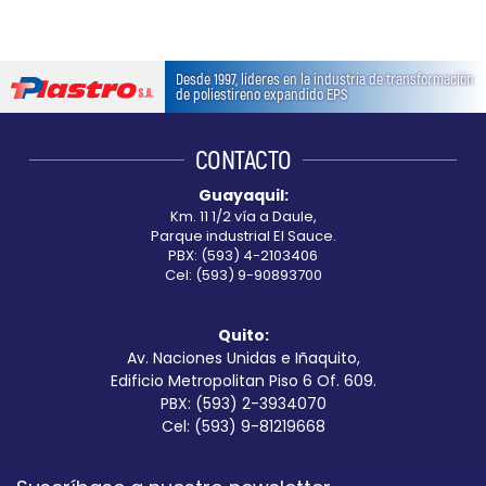
Desde 1997, líderes en la industria de transformación
de poliestireno expandido EPS
CONTACTO
Guayaquil:
Km. 11 1/2 vía a Daule,
Parque industrial El Sauce.
PBX: (593) 4-2103406
Cel: (593) 9-90893700
Quito:
Av. Naciones Unidas e Iñaquito,
Edificio Metropolitan Piso 6 Of. 609.
PBX: (593) 2-3934070
Cel: (593) 9-81219668