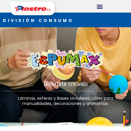
DIVISIÓN CONSUMO
DIVISIÓN CONSUMO
Plastro
Thermopack
Espumax
DIVISIÓN INDUSTRIAL
Germiplant
Diviértete creando
Envases y Embalajes
Láminas, esferas y Bases circulares, útiles para
manualidades, decoraciones y artesanías.
DIVISIÓN CONSTRUCCIÓN
Concrethome
Termopanel