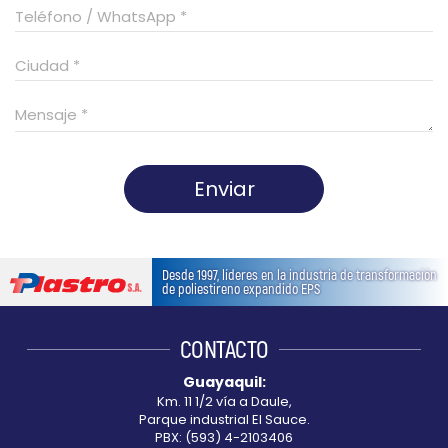
Enviar
This
field
Desde 1997, líderes en la industria de transformación
should
de poliestireno expandido EPS
be
left
CONTACTO
blank
Guayaquil:
Km. 11 1/2 vía a Daule,
Parque industrial El Sauce.
PBX: (593) 4-2103406