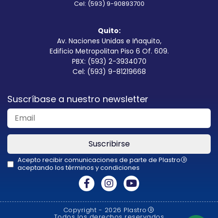
Cel: (593) 9-90893700
Quito:
Av. Naciones Unidas e Iñaquito,
Edificio Metropolitan Piso 6 Of. 609.
PBX: (593) 2-3934070
Cel: (593) 9-81219668
Suscríbase a nuestro newsletter
Suscribirse
Acepto recibir comunicaciones de parte de Plastro
R
aceptando los términos y condiciones
This
field
should
Copyright - 2026 Plastro
R
be
Todos los derechos reservados