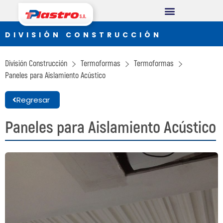
DIVISIÓN CONSUMO
DIVISIÓN CONSTRUCCIÓN
Plastro
División Construcción
Termoformas
Termoformas
Thermopack
Paneles para Aislamiento Acústico
Espumax
Regresar
DIVISIÓN INDUSTRIAL
Paneles para Aislamiento Acústico
Germiplant
Envases y Embalajes
DIVISIÓN CONSTRUCCIÓN
Concrethome
Termopanel