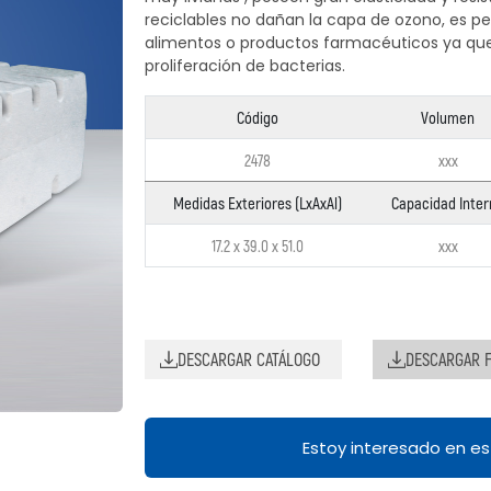
reciclables no dañan la capa de ozono, es pe
alimentos o productos farmacéuticos ya que
proliferación de bacterias.
Código
Volumen
2478
xxx
Medidas Exteriores (LxAxAl)
Capacidad Inter
17.2 x 39.0 x 51.0
xxx
DESCARGAR CATÁLOGO
DESCARGAR F
Estoy interesado en e