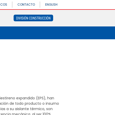
DIVISIÓN
ICOS
CONTACTO
ENGLISH
CONSTRUCCIÓN
DIVISIÓN CONSTRUCCIÓN
Concrethome
Termopanel
DIVISIÓN
Termoblock
CONSTRUCCIÓN
Geoblock
Concrethome
Termoformas
Termopanel
Termoblock
Geoblock
Termoformas
estireno expandido (EPS), han
vación de todo producto o insumo
s a su aislante térmico, son
stencia mecánica, al ser 100%