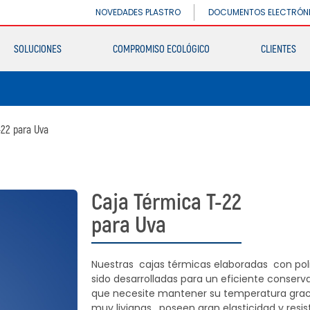
DIVISIÓN INDUSTRIAL
NOVEDADES PLASTRO
DOCUMENTOS ELECTRÓN
Germiplant
SOLUCIONES
COMPROMISO ECOLÓGICO
CLIENTES
Envases y Embalajes
DIVISIÓN INDUSTRIAL
Germiplant
-22
para Uva
Envases y Embalajes
Caja Térmica T-22
para Uva
Nuestras cajas térmicas elaboradas con poli
sido desarrolladas para un eficiente conser
que necesite mantener su temperatura gracia
muy livianas , poseen gran elasticidad y resi