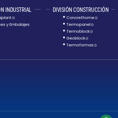
ÓN INDUSTRIAL
DIVISIÓN CONSTRUCCIÓN
iplant
Concrethome
R
R
es y Embalajes
Termopanel
R
Termoblock
R
Geoblock
R
Termoformas
R