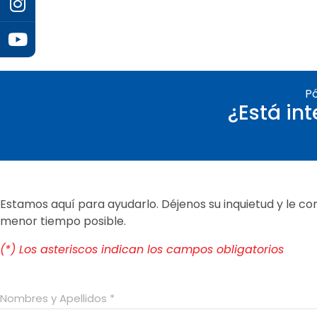
P
¿Está in
Estamos aquí para ayudarlo. Déjenos su inquietud y le c
menor tiempo posible.
(*) Los asteriscos indican los campos obligatorios