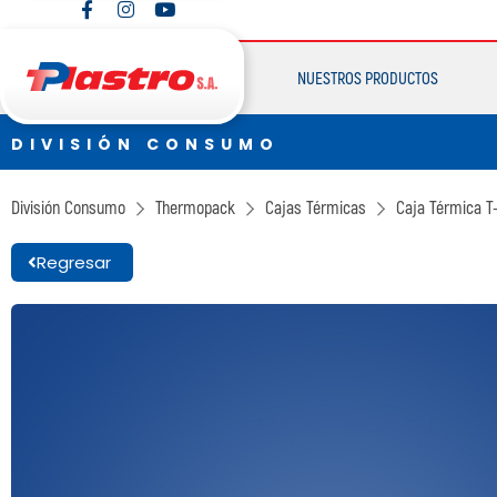
DIVISIÓN CONSUMO
Plastro
NUESTROS PRODUCTOS
Thermopack
Espumax
DIVISIÓN CONSUMO
DIVISIÓN CONSUMO
Plastro
División Consumo
Thermopack
Cajas Térmicas
Caja Térmica T
Thermopack
Regresar
Espumax