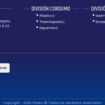
DIVISIÓN CONSUMO
DIVISI
Plastro
Germ
R
aquito,
Thermopack
Envas
R
o 6 Of.
Espumax
R
irse
Copyright - 2026 Plastro
Todos los derechos reservados
R