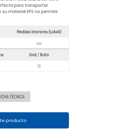
rfecta para transportar
 su material EPS no permite
Medidas Interiores (LxAxAl)
xxx
na
Unid / Bulto
10
ICHA TÉCNICA
ste producto