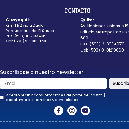
blank
CONTACTO
Guayaquil:
Quito:
Km. 11 1/2 vía a Daule,
Av. Naciones Unidas e Iñ
Parque industrial El Sauce.
Edificio Metropolitan Pis
PBX: (593) 4-2103406
609.
Cel: (593) 9-90893700
PBX: (593) 2-3934070
Cel: (593) 9-81219668
Suscríbase a nuestro newsletter
Suscrib
Acepto recibir comunicaciones de parte de Plastro
R
aceptando los términos y condiciones
This
field
should