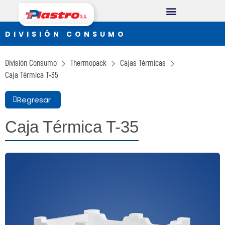
DOCUMENTOS ELECTRÓNICOS
DIVISIÓN CONSUMO
DIVISIÓN CONSUMO
Plastro
División Consumo
Thermopack
Cajas Térmicas
Thermopack
Caja Térmica T-35
Espumax
Regresar
DIVISIÓN INDUSTRIAL
Caja Térmica T-35
Germiplant
Envases y Embalajes
DIVISIÓN CONSTRUCCIÓN
Concrethome
Termopanel