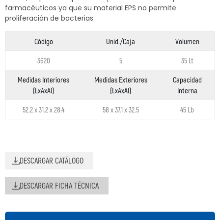
farmacéuticos ya que su material EPS no permite
proliferación de bacterias.
Código
Unid./Caja
Volumen
3620
5
35 Lt
Medidas Interiores
Medidas Exteriores
Capacidad
(LxAxAl)
(LxAxAl)
Interna
52.2 x 31.2 x 28.4
58 x 37.1 x 32.5
45 Lb
DESCARGAR CATÁLOGO
DESCARGAR FICHA TÉCNICA