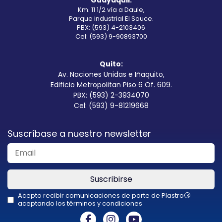
Guayaquil:
Km. 11 1/2 vía a Daule,
Parque industrial El Sauce.
PBX: (593) 4-2103406
Cel: (593) 9-90893700
Quito:
Av. Naciones Unidas e Iñaquito,
Edificio Metropolitan Piso 6 Of. 609.
PBX: (593) 2-3934070
Cel: (593) 9-81219668
Suscríbase a nuestro newsletter
Suscribirse
Acepto recibir comunicaciones de parte de Plastro
R
aceptando los términos y condiciones
This