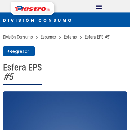
DIVISIÓN CONSUMO
DIVISIÓN CONSUMO
Plastro
División Consumo
Espumax
Esferas
Esfera EPS
#5
Thermopack
Regresar
Espumax
Esfera EPS
DIVISIÓN INDUSTRIAL
#5
Germiplant
Envases y Embalajes
DIVISIÓN CONSTRUCCIÓN
Concrethome
Termopanel