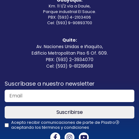
Guayaquil:
Km. 11 1/2 vía a Daule,
Parque industrial El Sauce.
PBX: (593) 4-2103406
Cel: (593) 9-90893700
Quito:
Av. Naciones Unidas e Iñaquito,
Edificio Metropolitan Piso 6 Of. 609.
PBX: (593) 2-3934070
Cel: (593) 9-81219668
Suscríbase a nuestro newsletter
Suscribirse
Acepto recibir comunicaciones de parte de Plastro
R
aceptando los términos y condiciones
This