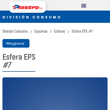
DIVISIÓN CONSUMO
DIVISIÓN CONSUMO
Plastro
División Consumo
Espumax
Esferas
Esfera EPS
#7
Thermopack
Regresar
Espumax
Esfera EPS
DIVISIÓN INDUSTRIAL
#7
Germiplant
Envases y Embalajes
DIVISIÓN CONSTRUCCIÓN
Concrethome
Termopanel