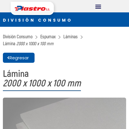
DIVISIÓN CONSUMO
DIVISIÓN CONSUMO
Plastro
División Consumo
Espumax
Láminas
Thermopack
Lámina
2000 x 1000 x 100 mm
Espumax
Regresar
DIVISIÓN INDUSTRIAL
Lámina
2000 x 1000 x 100 mm
Germiplant
Envases y Embalajes
DIVISIÓN CONSTRUCCIÓN
Concrethome
Termopanel