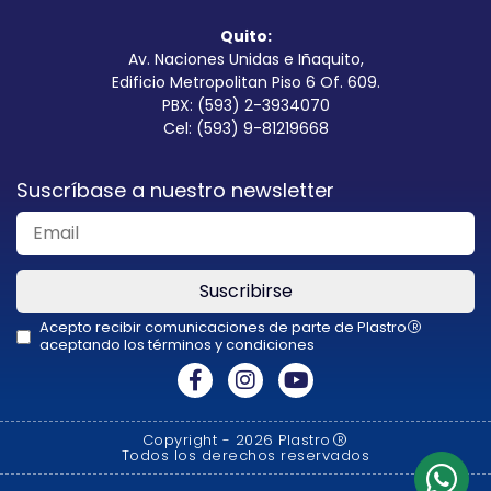
Quito:
Av. Naciones Unidas e Iñaquito,
Edificio Metropolitan Piso 6 Of. 609.
PBX: (593) 2-3934070
Cel: (593) 9-81219668
Suscríbase a nuestro newsletter
Suscribirse
Acepto recibir comunicaciones de parte de Plastro
R
aceptando los términos y condiciones
This
field
should
Copyright - 2026 Plastro
R
be
Todos los derechos reservados
left