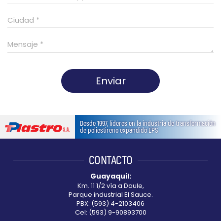
Enviar
This
field
Desde 1997, líderes en la industria de transformación
should
de poliestireno expandido EPS
be
left
CONTACTO
blank
Guayaquil:
Km. 11 1/2 vía a Daule,
Parque industrial El Sauce.
PBX: (593) 4-2103406
Cel: (593) 9-90893700