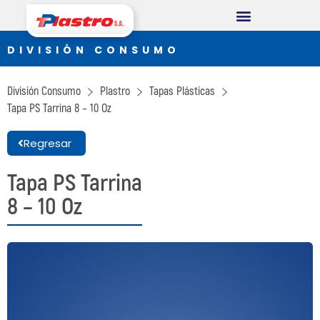
DIVISIÓN CONSUMO
DIVISIÓN CONSUMO
Plastro
División Consumo
Plastro
Tapas Plásticas
Thermopack
Tapa PS Tarrina
8 – 10 Oz
Espumax
Regresar
DIVISIÓN INDUSTRIAL
Tapa PS Tarrina
8 – 10 Oz
Germiplant
Envases y Embalajes
DIVISIÓN CONSTRUCCIÓN
Concrethome
Termopanel