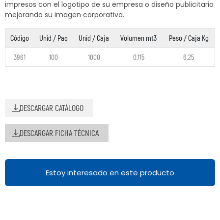
impresos con el logotipo de su empresa o diseño publicitario
mejorando su imagen corporativa.
Código
Unid / Paq
Unid / Caja
Volumen mt3
Peso / Caja Kg
3961
100
1000
0.115
6.25
DESCARGAR CATÁLOGO
DESCARGAR FICHA TÉCNICA
Estoy interesado en este producto