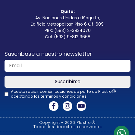
Quito:
Av. Naciones Unidas e Iñaquito,
Edificio Metropolitan Piso 6 Of. 609.
PBX: (593) 2-3934070
Cel: (593) 9-81219668
Suscríbase a nuestro newsletter
Suscribirse
Acepto recibir comunicaciones de parte de Plastro
R
aceptando los términos y condiciones
This
field
should
Copyright - 2026 Plastro
R
be
Todos los derechos reservados
left