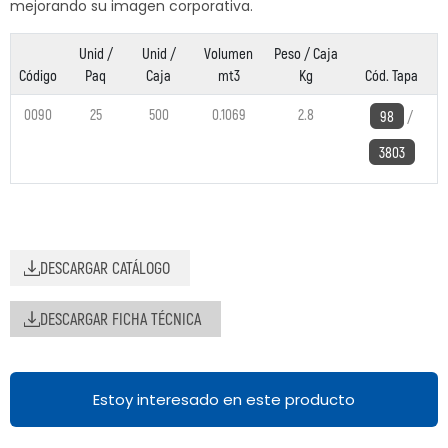
mejorando su imagen corporativa.
Unid /
Unid /
Volumen
Peso / Caja
Código
Paq
Caja
mt3
Kg
Cód. Tapa
0090
25
500
0.1069
2.8
98
/
3803
DESCARGAR CATÁLOGO
DESCARGAR FICHA TÉCNICA
Estoy interesado en este producto