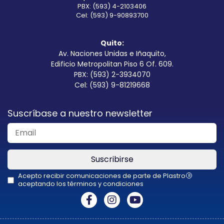
PBX: (593) 4-2103406
Cel: (593) 9-90893700
Quito:
Av. Naciones Unidas e Iñaquito,
Edificio Metropolitan Piso 6 Of. 609.
PBX: (593) 2-3934070
Cel: (593) 9-81219668
Suscríbase a nuestro newsletter
Suscribirse
Acepto recibir comunicaciones de parte de Plastro
R
aceptando los términos y condiciones
This
field
should