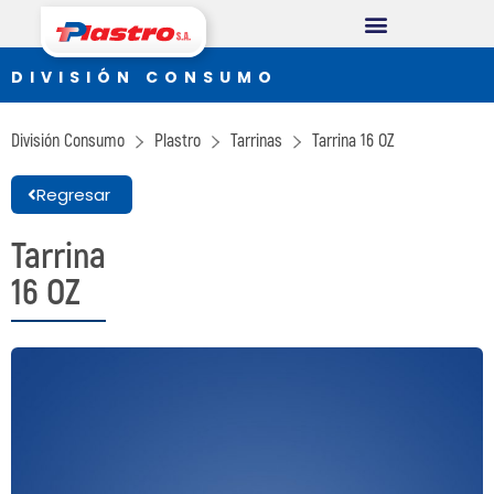
DIVISIÓN CONSUMO
DIVISIÓN CONSUMO
Plastro
División Consumo
Plastro
Tarrinas
Tarrina
16 OZ
Thermopack
Regresar
Espumax
Tarrina
DIVISIÓN INDUSTRIAL
16 OZ
Germiplant
Envases y Embalajes
DIVISIÓN CONSTRUCCIÓN
Concrethome
Termopanel