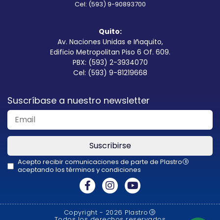
Cel: (593) 9-90893700
Quito:
Av. Naciones Unidas e Iñaquito,
Edificio Metropolitan Piso 6 Of. 609.
PBX: (593) 2-3934070
Cel: (593) 9-81219668
Suscríbase a nuestro newsletter
Suscribirse
Acepto recibir comunicaciones de parte de Plastro
R
aceptando los términos y condiciones
This
field
should
Copyright - 2026 Plastro
R
be
Todos los derechos reservados