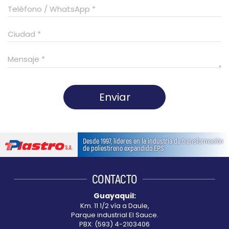
Enviar
This
field
Desde 1997, líderes en la industria de transformación
should
de poliestireno expandido EPS
be
left
CONTACTO
blank
Guayaquil:
Km. 11 1/2 vía a Daule,
Parque industrial El Sauce.
PBX: (593) 4-2103406