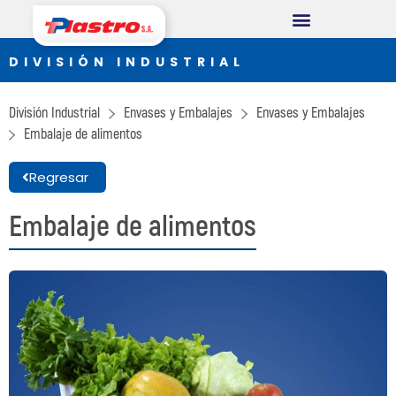
DIVISIÓN CONSUMO
DIVISIÓN INDUSTRIAL
Plastro
División Industrial
Envases y Embalajes
Envases y Embalajes
Thermopack
Embalaje de alimentos
Espumax
Regresar
DIVISIÓN INDUSTRIAL
Embalaje de alimentos
Germiplant
Envases y Embalajes
DIVISIÓN CONSTRUCCIÓN
Concrethome
Termopanel